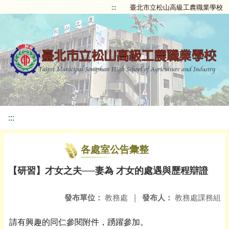
:::
臺北市立松山高級工農職業學校
:::
各處室公告彙整
【研習】才女之夫──妻為 才女的處遇與歷程辯證
發布單位：
教務處
|
發布人：
教務處課務組
請有興趣的同仁參閱附件，踴躍參加。