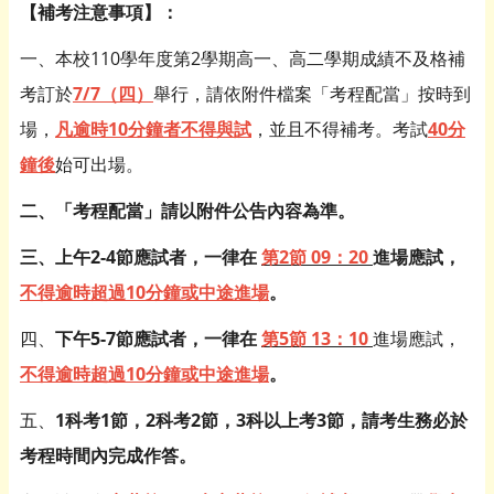
【補考注意事項】：
一、本校110學年度第2學期高一、高二學期成績不及格補
考訂於
7/7
（四）
舉行，請依附件檔案「考程配當」按時到
場，
凡逾時1
0分鐘者不得與試
，並且不得補考。考試
40
分
鐘後
始可出場。
二、「考程配當」請以附件公告內容為準。
三、上午
2-4
節應試者
，一律在
第2節 09：20
進場應試
，
不得逾時超過10分鐘或中途進場
。
四、
下午
5-7
節應試者，一律在
第5節 13：10
進場應試
，
不得逾時超過10分鐘或中途進場
。
五、
1
科考1節，2科考2節，3科以上考3節，
請考生務必於
考程時間內完成作答。