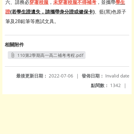
六、請務必
穿著校服
，
未穿著校服不得補考
，並攜帶
學生
證
(若學生證遺失，請攜帶身分證或健保卡)
、藍(黑
)色原子
筆及2B鉛筆等應試文具。
相關附件
110第2學期高一高二補考考程.pdf
另開新視窗
最後更新日期：
2022-07-06
|
發佈日期：
Invalid date
點閱數：
1342
|