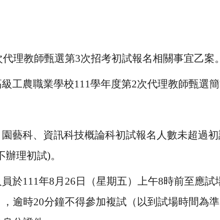
次
代理教師
甄選第3次招考初試報名相關事宜乙案
級工農職業學校111學年度第2次
代理教師甄選簡
，園藝科、資訊科技概論科初試報名人數未超過初
不辦理初試)
。
人員
於
111年8月26日（星期五）上午8時前至應
），逾時20分鐘不得參加複試（以到試場時間為