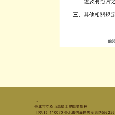
證及有照片
三、其他相關規
點
:::
臺北市立松山高級工農職業學校
【校址】110070 臺北市信義區忠孝東路5段236