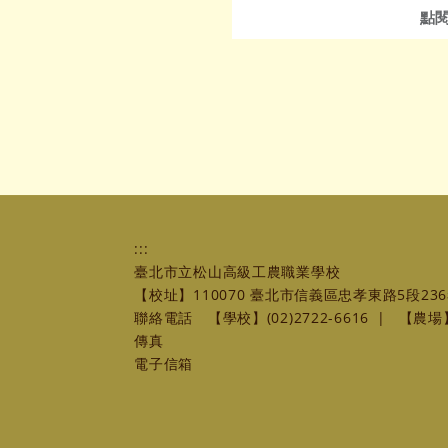
點
:::
臺北市立松山高級工農職業學校
【校址】110070 臺北市信義區忠孝東路5段236
聯絡電話
【學校】(02)2722-6616
|
【農場】(
傳真
電子信箱