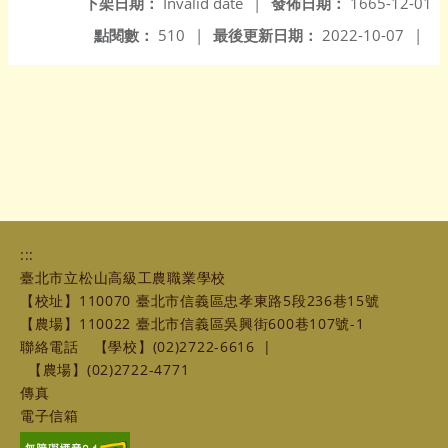
下架日期：
Invalid date
|
發佈日期：
1665-12-01
點閱數：
510
|
最後更新日期：
2022-10-07
|
:::
臺北市立松山高級工農職業學校
【校址】110070 臺北市信義區忠孝東路5段236巷15號
【農場】110022 臺北市信義區吳興街600巷107號-1
聯絡電話
【學校】(02)2722-6616
|
【農場】(02)2722-4771
傳真
電子信箱