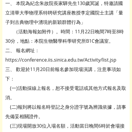
一、 本院為紀念朱故院長家驊先生130歲冥誕，特邀請國
立清華大學物理系特聘研究講座教授李定國院士主講「量
子到古典物理中湧現的新穎群體行為」
（活動海報如附件）。時間：11月22日晚間7時至8時
30分，地點：本院生物醫學科學研究所B1C會議室。
二、 報名網址：
https://conference.iis.sinica.edu.tw/Activity/list.jsp
三、 歡迎於11月20日前報名參加現場演講，注意事項如
下：
(一)活動採線上報名，恕不接受電話或其他方式報名及取
消。
(二)報到將以報名時登記之身分證字號為辨識依據，請事
先備妥相關證件。
(三)現場開放30位入場名額，活動當日晚間6時於會場接