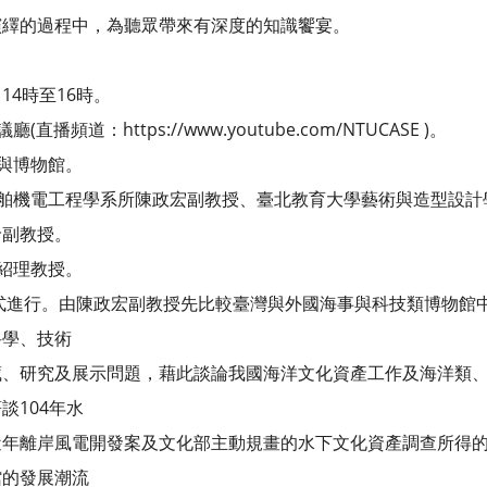
的過程中，為聽眾帶來有深度的知識饗宴。
 14時至16時。
播頻道：https://www.youtube.com/NTUCASE )。
產與博物館。
船舶機電工程學系所陳政宏副教授、臺北教育大學藝術與造型設
玲副教授。
呂紹理教授。
式進行。由陳政宏副教授先比較臺灣與外國海事與科技類博物館
科學、技術
研究及展示問題，藉此談論我國海洋文化資產工作及海洋類、
談104年水
離岸風電開發案及文化部主動規畫的水下文化資產調查所得的
館的發展潮流