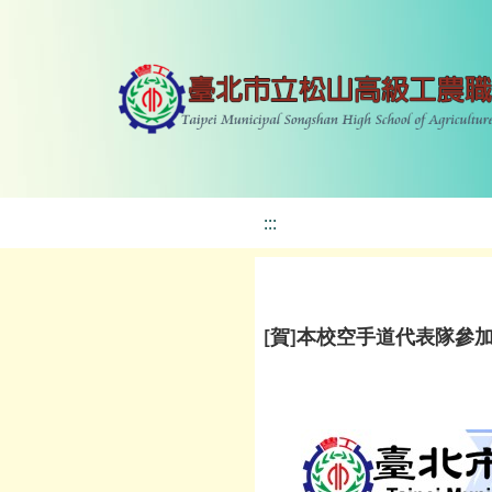
:::
[賀]本校空手道代表隊參