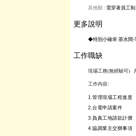
其他類 :
需穿著員工制
更多說明
◆特別小確幸 茶水間
工作職缺
現埸工務(無經驗可)
工作內容:
1.
管理現場工程進度
2.
台電申請案件
3.
負責工地請款計價
4.
協調業主交辦事項