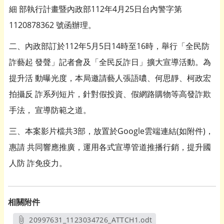
細 部執行計畫暨內政部112年4月25日台內警字第
1120878362 號函辦理。
二、內政部訂於112年5月5日14時至16時，舉行「全民防
詐藝起 發聲」記者會及「全民反詐日」擴大宣導活動。為
提升活 動曝光度，本局邀請藝人張語噥、何思靜、柯政宏
拍攝反 詐系列短片，針對假投資、假網路購物等高發詐欺
手法， 宣導防範之道。
三、本案影片檔共3部，放置於Google雲端連結(如附件)，
惠請 共同響應推廣，運用各式宣導管道推播行銷，提升國
人防 詐免疫力。
相關附件
20997631_1123034726_ATTCH1.odt