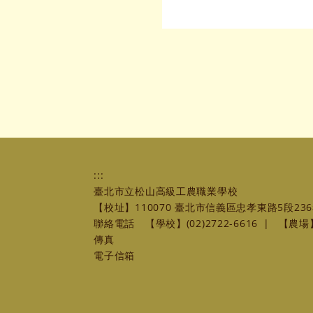
:::
臺北市立松山高級工農職業學校
【校址】110070 臺北市信義區忠孝東路5段236
聯絡電話
【學校】(02)2722-6616
|
【農場】(
傳真
電子信箱