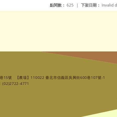
點閱數：
625
|
下架日期：
Invalid d
巷15號
【農場】110022 臺北市信義區吳興街600巷107號-1
02)2722-4771