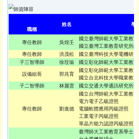
姓名
學
職稱
國立臺灣師範大學工業教育
專任教師
吳煌壬
國立臺灣工業教育研究所結
專任教師
洪茂松
國立臺灣科技大學電機研究
子三智導師
徐玟瑜
國立彰化師範大學工業教育
國立彰化師範大學工業教育
設備組長
郭兆育
國立台北科技大學職業教育
子二智導師
林麗雲
國立交通大學通訊研究所畢
國立台灣師範大學工業教育
電力電子乙級證照
專任教師
劉進德
電腦軟體應用丙級證照
工業電子丙級證照
單晶片能力認證丙級證照
臺灣師大工業教育系學士